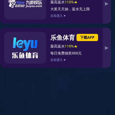
冠集团实力对比、中游球队潜力挖掘、保级