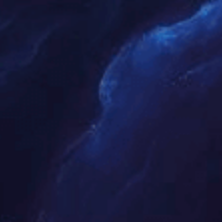
旋律。
潮、冬窗引援、教练更迭等变量随时可能改写竞争版图。球迷可
同构成了英超作为世界第一联赛的独特吸引力。