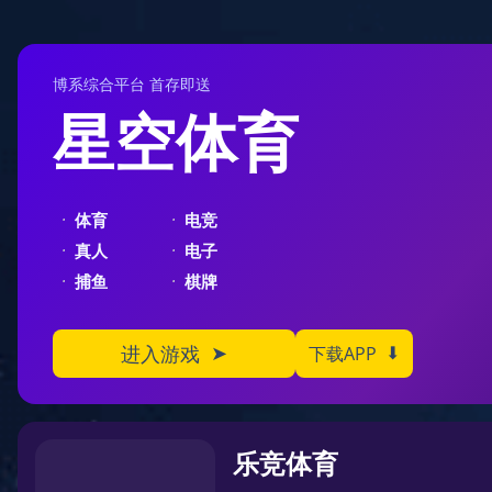
华体会体育
A
欢迎访问
华体会体育
，提供全面覆盖
新千场比赛