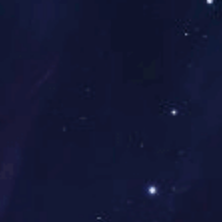
纳利与巴恩斯的加盟大幅提升中场控制力。伊萨克与威尔逊组成
能处理好多线作战压力，有望冲击前四席位。
托雷斯与迪亚比的加盟补强了中后场。沃特金斯突前支点作用明
力，但防守定位球漏洞仍需改善。
带来的经验与达胡德的技术形成互补。三笘薰与埃文弗格森的进
检验这支青年军成色的关键。
能依靠英冠班底补强。爱德华兹的防守反击战术依赖伊利亚阿德
方有保级希望。
风，但斯科特帕克离任后战术体系尚未成型。索兰克需要重现上
球处理能力仍是致命弱点。