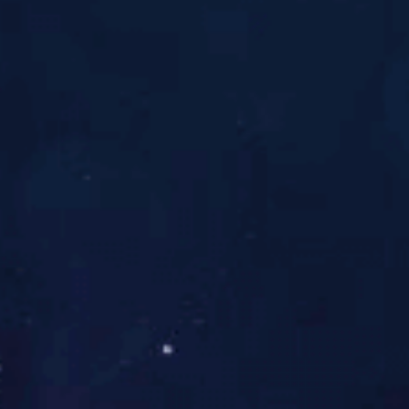
将主导冠军争夺，纽卡斯尔、维拉领衔的中
刻影响积分榜走势。本文通过多维度交叉分
多安离队的空缺。瓜迪奥拉的战术体系在季
依然是联赛冠军最有力的竞争者。
为组织核心，萨卡与马丁内利的双翼突破能
们能否真正威胁曼城王座。
斯若能在终结能力上突破瓶颈，配合萨拉赫