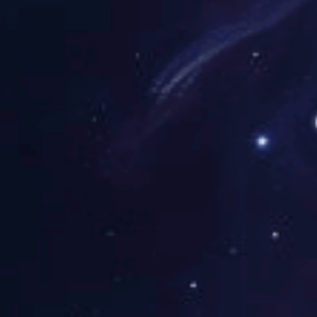
埃弗顿持续受财政问题困扰，杜库雷与勒
效率，太妃糖可能连续三年陷入保级苦战
关键对决前瞻
曼城与阿森纳的强强对话将左右争冠格局
胜负手。瓜迪奥拉如何破解阿森纳的高位
曼联对阵利物浦的双红会始终充满戏剧性
与萨拉赫的边路爆破将形成鲜明风格对抗
热刺与切尔西的伦敦德比充满变数，波斯
将成为影响比赛走向的关键因素。
总结：
新赛季英超呈现出三足鼎立的争冠格局，
卡斯尔、维拉等队拥有冲击欧战资格的实