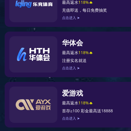
新赛季英超各球队综合实
2026-07-09 13:22
0 次阅读
首页
/
体育快讯
新赛季英超联赛即将拉开帷幕，各支球队