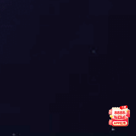
们的舞池魅力与
，许多足球明星不仅在球场上表现出色...