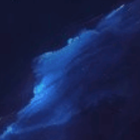
球队缺乏稳定的得分手段。若不能改善进攻
战值得关注，赖斯与罗德里的对抗可能成为
势可能主导比赛节奏。拉什福德的反击速度
中场较量，孙兴慜与斯特林的边路对决，都
最终决定冠军归属。中游集团暗流涌动，纽
的生存之战同样残酷，升班马的适应能力与