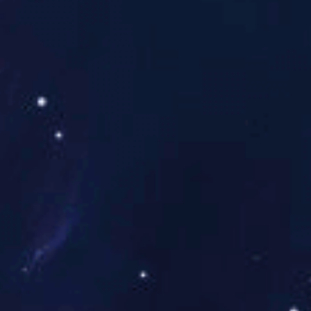
，全面解析联赛格局。曼城、阿森纳、利物浦构成的头部梯队或
的保级混战充满悬念，而曼市德比、北伦敦德比等焦点战役将深
布劳内的组合经过完整夏训更显默契，科瓦契奇的加盟弥补了京
罗德里与斯通斯组成的双轴心防守架构稳如磐石。这支卫冕冠军
强援，中场硬度和进攻创造力得到双重提升。厄德高持续进化成
3体系在攻防转换速率上有了显著进步，但阵容磨合程度将决定他
斯洛伊的加盟带来技术流元素。范戴克状态回升筑牢防线，努涅
具备冲击力。但阵容厚度不足可能成为制约其争冠的关键因素。