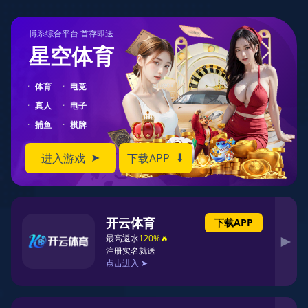
注册入口
关于华体会体育
华体会体育是一家融合科技创新与全球视野的体育赛事服务
平台，致力于为用户提供高效、可信赖的互动观赛体验。 从
数据同步到高清直播、从终端兼容到多语言支持，我们不断
突破技术边界，构建智能化、低延迟、高稳定的服务体系。
每一次点击，都体现我们对用户体验的专注与专业。