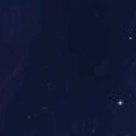
2022 区域体育科技创新奖
凭借数据整合与直播体验创新，获得东南亚体育数字服务组
织授予年度平台奖项。