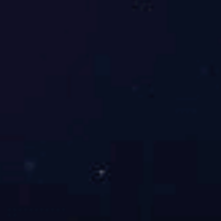
身份验证
网络防护
多因子登录、行为识
WAF规则、异常流量识
别、设备绑定
别、服务稳定性保障
安全核心
数据加密
行为审计
字段加密、权限分级、
关键操作日志、行为追
存储隔离
踪、风险溯源支持