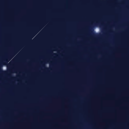
2023 数据安全合规金奖
华体会 通过 ISO 安全认证审核，在平台访问、数据加密等方
面表现优异。