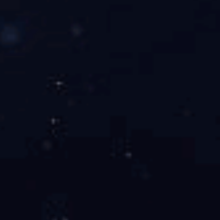
捷操作，平台涵盖足球联赛动态、篮球赛事分析及多类体育资讯
内容，满足用户多样化需求。
联系我们
地址
support@sdllrx.com
快速导航
App下载
关于我们
隐私政策
用户协议
网站地图
推荐平台