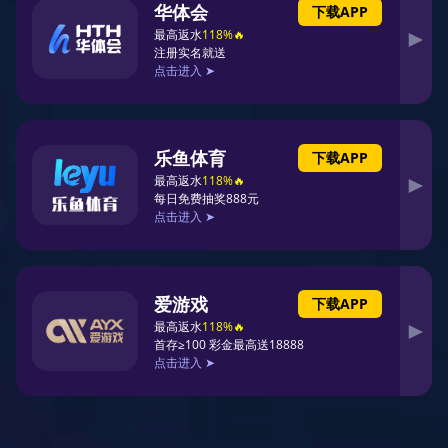
智能分析
结合大数据与趋势洞察，带来更深入的赛事理解。
版本更新记录 · 按时间分组查看
每次更新内容一目了然，华体会体育不断打磨细节，提升体
验。