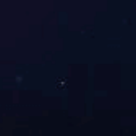
数据加密安全合规奖
平台系统符合国际加密标准，连续通过多轮安全审查。
行业推荐品牌
华体会 曾被多家行业媒体列入年度推荐名单。
华体会体育
华体会体育（hth.com）HTH官方网站致力于打造专业可靠的在
线服务环境，hth华体会体育官网、登录、入口、网页版、手机
app下载、最新注册链接配置完善，hth体育支持快速进入与便