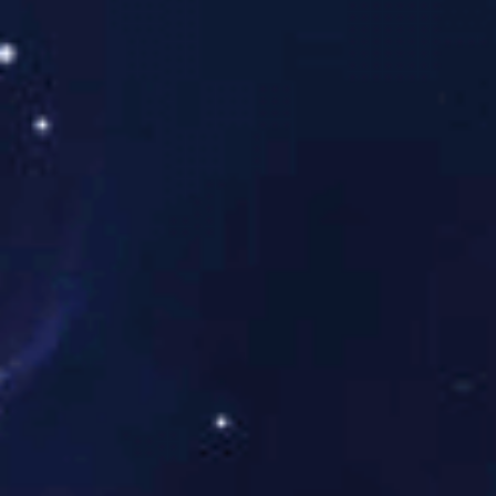
2025 年
v6.3.0 · 2025年10月
推出多端数据同步，浏览记录与个性设置跨设备共享。
智能推荐系统优化，结合华体会体育平台用户行为自动适配
内容。
新增教学专栏，视频+图文讲解提升新用户上手效率。
小屏设备适配更新，界面展示更清晰。
v6.2.0 · 2025年8月
新增实时关注榜单，便于掌握高热度赛事。
用户成长系统上线，等级机制展示更直观。
夜间模式优化，适配华体会用户常用系统设置。
筛选条件优化，支持联赛快速定位。
v6.1.3 · 2025年6月
更新赛事推送机制，数据加载更快。