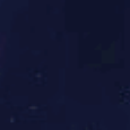
能会决定生死存亡。
其次，倾听也是沟通的重要部分。在游戏中，每位成
员都有其独特见解与建议，如果其他人不愿意倾听，
将很难形成一个合理有效的战略。因此，要培养良好
的倾听习惯，让每个声音都被重视，让决策过程更加
科学合理。
最后，通过模拟演练来加强沟通技巧同样非常有效。
模拟不同战斗场景，让选手们在压力环境中锻炼彼此
间的信息共享与交流能力，有助于他们更好地适应真
实比赛中的变化。这不仅能加深彼此间对角色定位及
任务分配的理解，还有助于提升整体协同作战能力。
4、压力管理方法
电子竞技是一项高度紧张且富有竞争性的运动，因此