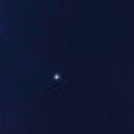
作中的不足之处，并加以改进，使得未来的配合更加
顺畅。
此外，定期进行团建活动也有助于增进彼此之间的了
解和默契。在非比赛时间里开展一些轻松愉快的小组
活动，不仅能提升团队氛围，还能让每位成员在放松
心情时增强相互信任，为今后的比赛打下坚实基础。
3、有效沟通技巧
沟通是团队协作中至关重要的一环。在《和平精英》
这样一个需要快速反应和即时决策的游戏中，高效沟
通显得尤为重要。首先，各个成员需要学会简洁明了
地表达自己的意见，以避免信息传递过程中的误解。
例如，在激烈交火时，一个清晰且准确的位置报告可