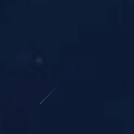
1、心理素质的重要性
在电子竞技中，尤其是在《和平精英》这样的高竞争
环境下，玩家的心理素质直接影响到战队的整体表
现。良好的心理素质不仅可以帮助选手们保持冷静，
还能提高他们面对复杂局面的决策能力。例如，在关
键时刻，一名选手是否能够控制住自己的情绪，会直
接影响到他的反应速度和判断力。
此外，心理韧性也是战队成员必须具备的一项重要品
质。在比赛过程中，无论是暂时落后还是遭遇失败，
这些都可能导致选手产生消极情绪，从而影响整体士
气。因此，加强心理训练，提高选手的适应力和抗压
能力，是提升战队成绩的重要举措。
最后，通过定期进行心理辅导和团队建设活动，可以