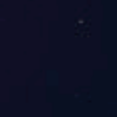
飞盘纪实：见证杭州飞盘队从草根到专业的
本文将详细记录杭州飞盘队从草根到专业的蜕变历程，探讨
其在团队建...
2026-06-16