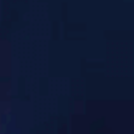
有效增强战队成员之间的信任感和凝聚力。这种信任
关系不仅有助于提高个人表现，也会使整个团队在面
临挑战时更具韧性，从而提升整体竞争力。
2、高效团队合作机制
高效的团队合作是任何成功战队不可或缺的一部分。
在《和平精英》中，各个成员需根据自身特长分工明
确，相互配合，以达到最佳效果。例如，一名专注狙
击的选手可以为前方突击手提供支援，而突击手则需
要及时反馈敌方位置信息，从而形成有效闭环。
为了实现这种高效合作，各个成员之间需要建立清晰
的信息传递渠道。比如，在比赛过程中，可以使用简
单明了的指令系统，使得每位成员都能快速理解并执
行任务。同时，通过不断地复盘与总结，可以找出合