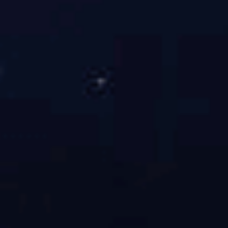
重庆攀岩队的转型之路：从传统训练到现代
重庆攀岩队在传统训练模式下经历了多年的发展与磨练，随
着时代的变...
2026-07-15