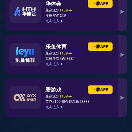
本文主要探讨了“和平精英”游戏中LNG战队在心理素
质提升与团队协作方面的策略与实践。通过分析心理
素质的重要性、团队协作的基本原则、有效沟通的关
键技巧以及压力管理的方法，力求为读者提供深入的
理解和实际操作建议。首先，我们将讨论心理素质对
战队表现的影响，其次，阐述如何建立高效的团队合
作机制，再来探讨沟通在团队中的重要角色，最后，
分析应对比赛压力的方法与策略。希望通过这些剖
析，为电子竞技领域特别是和平精英项目的发展提供
一些借鉴与启示。