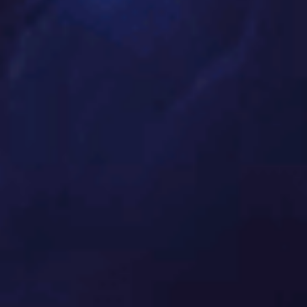
足球明星们鲜为人知的独特癖好揭秘与趣
足球作为全球最受欢迎的运动之一，吸引了无数球迷和媒体
的关注。在...
2026-08-07