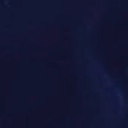
力迎接挑战。
总结：
通过上述四个方面，我们可以看到LNG战队在提升心
理素质与强化团队协作方面所采取的重要策略。从个
人层面的心理调适，到团体层面的合作机制建设，再
到信息交流及压力管理措施，这一系列综合性的做法
为战队赢得胜利奠定了坚实基础。同时，这些经验也
为其他电子竞技团队提供了宝贵借鉴，使大家在这个
瞬息万变的赛场上能够更加从容自信地迎接每一次挑
战。
总而言之，“和平精英”作为一款具有高度竞技性的游
戏，对参与其中的人提出了更高要求。而LNG战队通