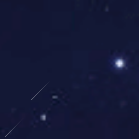
学会管理压力对于选手来说至关重要。首先，要认识
到压力是正常现象，并且合理利用它。有些时候适度
压力能够激发潜能，提高注意力，但如果过度则容易
导致失误。因此，合理调节自我状态是关键所在。
其次，可以采用一些放松技巧来缓解赛前焦虑，如深
呼吸、冥想等。这些方法能够帮助选手们平静心态，
从而更好地投入到比赛当中。此外，与教练或心理咨
询师交流，也是一种有效的方法，他们可以给予专业
指导和支持，让选手们在面对困难时不会孤单无助。
最后，通过经验分享和案例分析，让队员们了解其他
优秀运动员如何克服比赛压力，也是非常有益的一种
方式。这不仅能够激励他们，也让他们意识到自己的
挑战并不是孤立无援，从而增强集体荣誉感，共同努