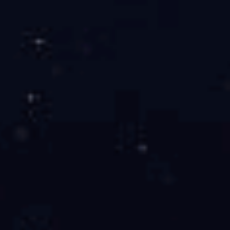
华体会体育
华体会体育（hth.com）HTH官方网站致力于打造专业可靠的在
线服务环境，hth华体会体育官网、登录、入口、网页版、手机
app下载、最新注册链接配置完善，hth体育支持快速进入与便
捷操作，平台涵盖足球联赛动态、篮球赛事分析及多类体育资讯
内容，满足用户多样化需求。
联系我们
地址
support@sdllrx.com
快速导航
App下载
关于我们
隐私政策
用户协议