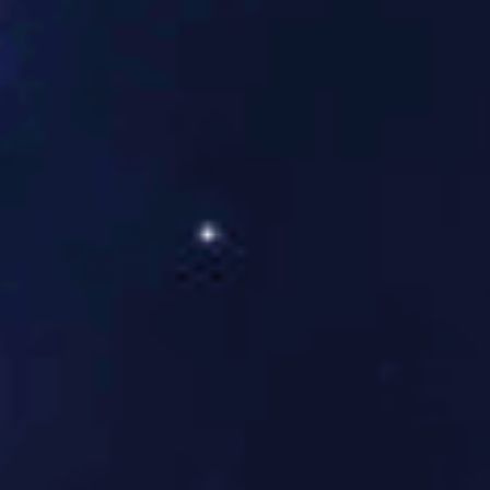
另外，北京滑板队还邀请了一些专业心理辅导员，为
运动员提供针对性的心理辅导。这种跨学科合作使得
选手们能够更加科学地理解自己的情绪波动，并学会
有效管理压力，从而以最佳状态参与比赛。
3、评比成绩背后的因素
北京滑板队获得第五名并非偶然，而是多种因素共同
作用的结果。从技术层面看，北京队员在各自擅长领
域内展现出了扎实功底，尤其是在复杂动作上，他们
通过不断反复练习，实现了稳定输出。同时，在自由
风格和创造性表演上也有所突破，为评分加分不少。
从心理层面来看，北京队员普遍具备较强的抗压能
力。在经历初赛压力后，他们能够快速调整心态，以
更放松、更自信的姿态迎接决赛。这种良好的心态不