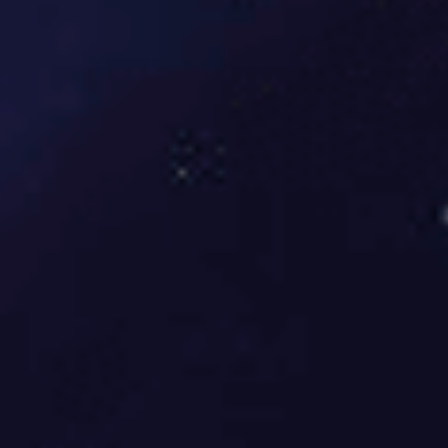
足球明星维维安的生平与成就全景介绍及
足球明星维维安是一位在足球界享有盛誉的运动员，他的生
平与成就不...
2026-07-18