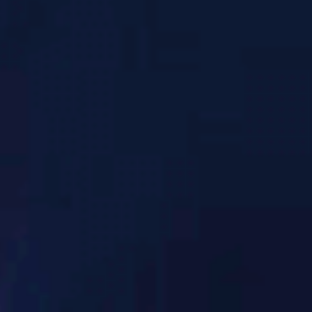
尤为重要。
2、北京队的训练与准备
北京滑板队为了这次评比进行了充分而系统的准备。
他们在日常训练中，将技术与心理训练相结合，通过
模拟比赛环境来提升选手们应对压力的能力。在专业
教练的指导下，运动员们学习如何在紧张情况下快速
调整自己的心态，以适应比赛节奏。
除了常规训练，北京队还特别重视团体合作和团队氛
围建设。他们通过集体讨论和分享经验，使每位成员
都能感受到支持与鼓励，从而增强彼此之间的信任。
这种良好的团队氛围有助于减少个人在比赛中的焦虑
感，提高整体表现。