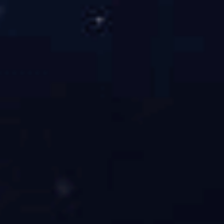
英超新晋升球队表现预测与保级难度评估
英超新晋升球队的表现预测与保级难度评估，是每个赛季初
备受关注的...
2026-06-01