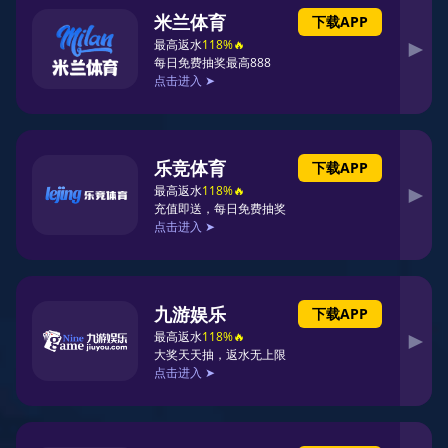
手机App
网页版
滑板心理素质评比揭晓北京滑
板队荣登第五名引关注
2026-07-06 16:14
43 次阅读
首页
/
体育快讯