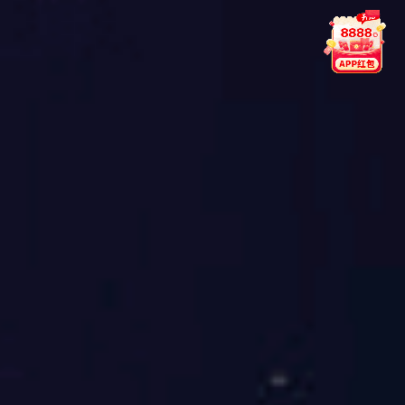
香港球迷眼中的英超球队名称差异
作为国际足球文化交融的独特窗口，香港球迷对英超球队的
认知既保留...
2026-06-23