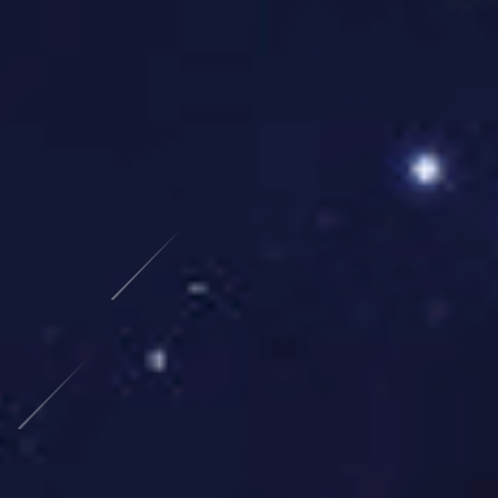
重要的一环。经过多次重大赛事洗礼，他们已经具备
了承受巨大压力并稳定发挥水平的能力。这种心理韧
性使得他们能够在关键时刻把握机会，实现目标。
尤其是在面对强劲竞争者的时候，及时调整心态以应
对外部压力显得尤为重要。通过教练组专业指导及心
理辅导，他们学会如何管理情绪，并合理调节竞技状
态。这种科学而系统化的方法，有助于选手们更好地
迎接挑战，提高自身抗压能力。
总之，无论是在日常训练还是正式比赛中，心理素质
都是影响胜负的重要因素之一。而正是因为具备这样
的底蕴，加上丰富实战经验和出色技巧，使得TES即
便身处逆境也能找到突破口，实现反转局面。