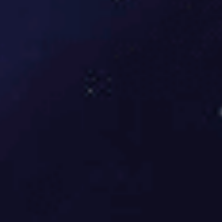
古代足球明星揭秘：谁是历史上的足球传奇
足球，作为全球最受欢迎的运动之一，有着悠久而丰富的历
史。在这段历...
2026-08-05