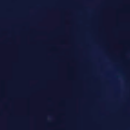
总结：
TES战队凭借丰富的比赛经验、灵活多变的战略运用
以及优秀的团队配合和坚韧不拔的心理素质，在激烈
竞争中不断崭露头角。他们不仅仅是一支技术精湛且
富有创造力的新兴力量，更成为众多年轻玩家心中的
榜样。在未来的发展道路上，我们期待TS继续保持这
种拼搏精神，不断刷新自己的纪录，为电竞事业贡献
更多精彩瞬间。
归根结底，通过深度分析我们可以看出，无论是个人
技能还是整体协调性，都离不开长期坚持与努力。希
望其他球队也能从中吸取经验，共同推动电子竞技行
业向更高层次发展，为观众呈现更加令人振奋且精彩
绝伦 的赛事盛况！