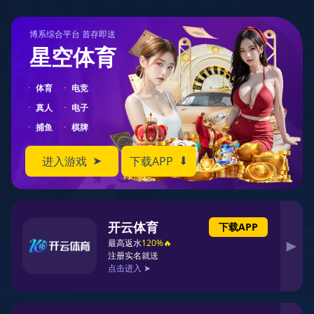
注册入口
华体会体育
APP与网页版入口
｜畅享全球体育赛事与数据服
务
欢迎访问
华体会体育
，提供全面覆盖足球、篮
球、电竞等项目的赛事资讯与数据内容， 支持
APP下载
与
网页使用
，每日同步更新千场比
赛，聚焦热门体育内容， 助您轻松获取赛事动
态，掌握比赛节奏。