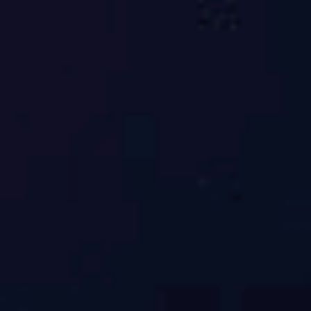
英超新晋升球队表现预测与保级难度评估
英超新晋升球队的表现预测与保级难度评估，是每个赛季初
备受关注的...
2026-06-01