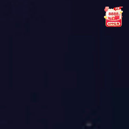
足球明星加盟国内综艺节目引发热议球迷
近年来，足球明星的影响力不断扩大，尤其是在中国，许多
知名球员纷纷加...
2026-08-05