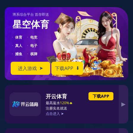
注册入口
华体会体育
APP与网页版入口
｜畅享全球体育赛事与数据服
务
欢迎访问
华体会体育
，提供全面覆盖足球、篮
球、电竞等项目的赛事资讯与数据内容， 支持
APP下载
与
网页使用
，每日同步更新千场比
赛，聚焦热门体育内容， 助您轻松获取赛事动
态，掌握比赛节奏。