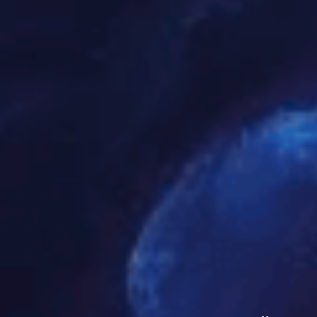
FPX战队实力引发热议电竞圈对其表现的
FPX战队作为近年来在电子竞技圈崭露头角的战队，其实力和
表现引发...
2026-07-09