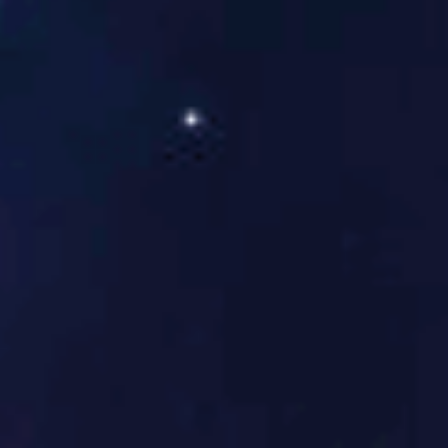
然而，字母哥的成功并非没有代价。虽然他在多个方
面都具备了顶级的实力，但他的外线投篮仍然是他的
一大短板。在面对某些强队时，如何克服这一不足，
仍然是字母哥提升自己游戏水平的重要课题。尽管如
此，他的全能表现和领导力无疑让他在联盟中占据了
举足轻重的地位。
3、阿门的优缺点与大合同难题
阿门（Amen Thompson）作为今年的热门新秀之
一，其天赋和潜力备受关注。但与此同时，他的表现
也面临着一些争议。作为一名控球后卫，阿门具备了
强大的身体条件和出色的运动能力，尤其是在快攻和
突破方面，表现尤为亮眼。然而，在技术和经验方
面，他与其他一些同级别的球员相比仍有所欠缺。