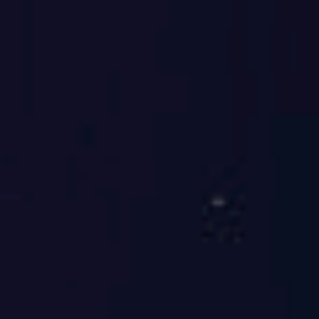
曼城足球明星为高考学子送上祝福与鼓励
在每年的高考季节，无数学子面临着人生的重要抉择与挑
战。为鼓励这...
2026-07-25