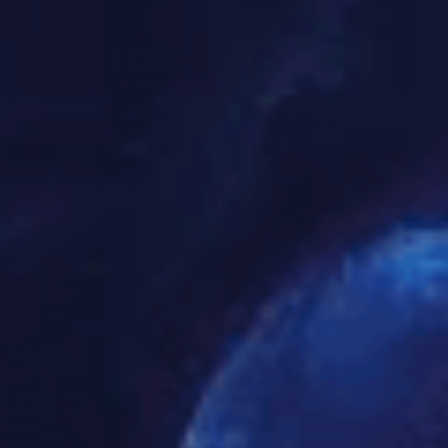
上一篇：
成都羽毛球队的战术解析与控制技…
下一篇：
英雄联盟专题深度解析FPX战队的
延伸阅读