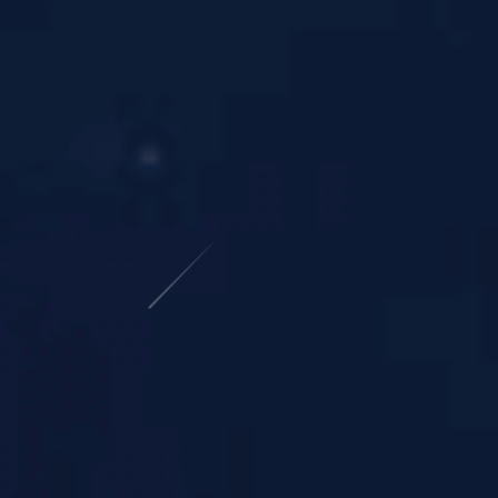
要基础。首先，从技术层面来看，滑板运动需要精湛
的技巧与灵活的动作，通过不断练习来增强自身技术
水平。例如，掌握不同种类的滑行技巧，如翻转、跳
跃等，不仅可以增加比赛中的竞争力，也能增强自信
心。
其次，心理素质也是影响个人表现的重要因素。在训
练和比赛过程中，运动员常常会面临压力和挑战，因
此具备良好的心理素质尤为关键。这包括抗压能力、
自我调节能力以及赛场上的应变能力等，都能够帮助
运动员在关键时刻发挥出最佳状态。
最后，体能训练同样不可忽视。滑板运动需要较强的
耐力和平衡感，因此定期进行体能锻炼，有助于提高
身体素质，使得运动员在长时间的高强度训练或比赛