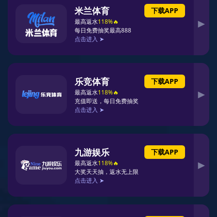
手机App
网页版
成都滑板队的个人能力提升与
团队协作的完美结合探讨
2026-06-24 15:48
29 次阅读
首页
/
体育快讯