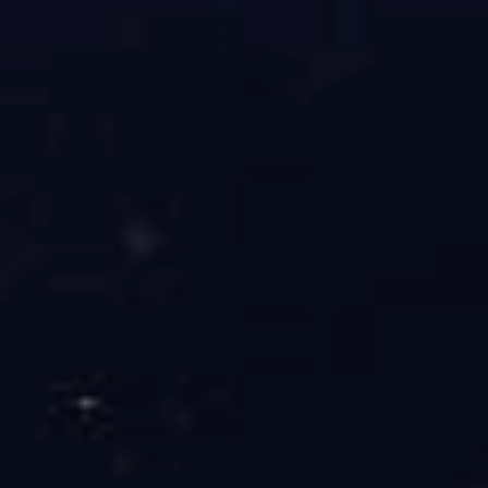
CSGO战术深度解析揭秘RNG团队默契配合
本文旨在深入探讨《反恐精英：全球攻势》（CSGO）中RNG
战队的战术深度...
2026-07-01
华体会体育
华体会体育（hth.com）HTH官方网站致力于打造专业可靠的在
线服务环境，hth华体会体育官网、登录、入口、网页版、手机
app下载、最新注册链接配置完善，hth体育支持快速进入与便
捷操作，平台涵盖足球联赛动态、篮球赛事分析及多类体育资讯
内容，满足用户多样化需求。