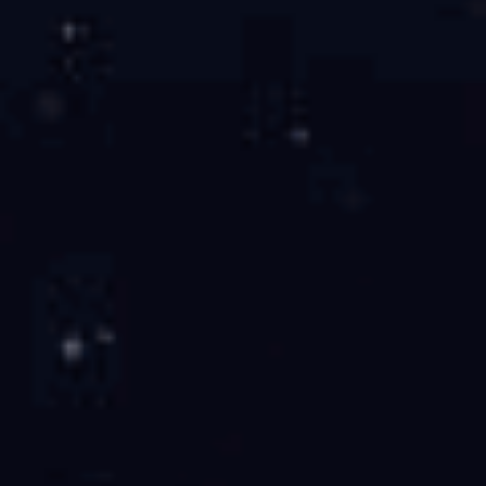
联系我们
地址
support@sdllrx.com
快速导航
App下载
关于我们
隐私政策
用户协议
网站地图
推荐平台