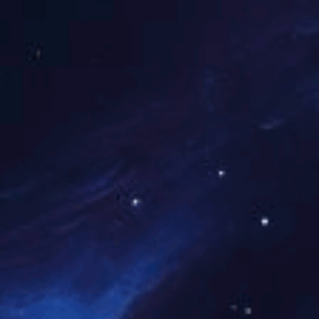
最终，无论是在极限运动还是其他领域，
理念，将伴随我们走向更加广阔的人生舞
上一篇：
广州飞盘队在极限运动世界杯中的…
延伸阅读