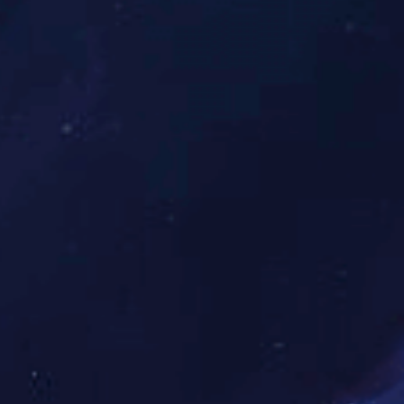
如何进行有效的心理调整。当面对恐惧和不
利用这一机会进行自我反思，通过写日记记
态出战。
正面的自我暗示增强信心，让自己始终保持
以及宝贵的信息，使每位成员都能发挥出最
在这个过程中，相互之间坦诚沟通显得至关