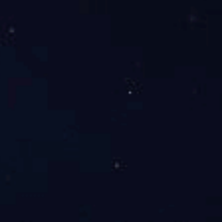
们都有哪些值得
员不仅凭借他们卓越的技能和成就受到...
探秘与未来展望
久的一支球队，在近年来经历了显著的...