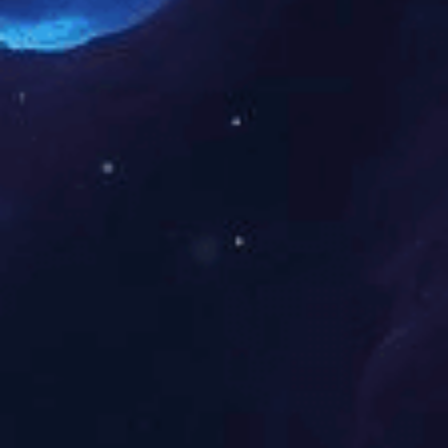
6号球衣的传奇与现役足球明星盘点与分
在足球的世界中，球衣号码不仅仅是一个标识，它代表
2026-07-29