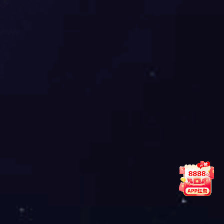
顾与分析揭示两
坛的豪门球队，在历史上交锋无数，留下了许...