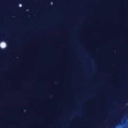
表现优劣及未来改进方向。这样的反馈机制促进了彼此间更深层
也是李静成为顶尖选手的重要秘诀之一。为了达到自己的目标，
多个方面。这种坚持不懈地努力，使得她在竞争激烈的环境中脱
实场景进行演练，李静逐渐克服了许多技术上的难题。同时，她
做出果敢决定。
得李静形成了一种独特的人生态度：失败并不可怕，只要认真总
次投身于艰苦训练之中。
作为一名极限运动员所具备的一系列成功秘诀。从热爱与投入，
塑造了她今天辉煌成就。不仅如此，这些经验对于任何追求梦想