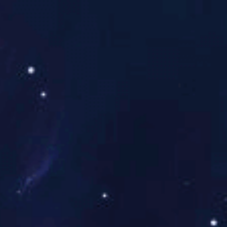
文章中，我们将从四个方面来探讨李静如何克服困难，实现自我
面对风险时的心理调整、团队合作的重要性以及持久训练带来的
活哲学。
育活动，更是一种生活方式。她从小就对各种刺激性活动充满了
逐渐认识到，只有真正热爱这项运动，才能在面对无数挑战时保
制定详细的计划，确保自己能全身心投入其中。她认为，准备工
好充分准备。同时，这种投入也让她在比赛中能够更加专注，不
，通过不断学习新知识，提高自己的技术水平。这份热爱驱使着