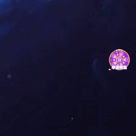
成为我们迎接未来挑战的不竭动力。而这些
下一篇：
北京攀岩队快攻战术分析与成败经