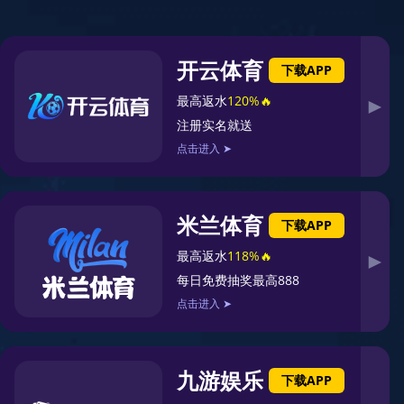
注册入口
赛事与数据服务
支持
APP下载
与
网页使用
，每日同步更
握比赛节奏。