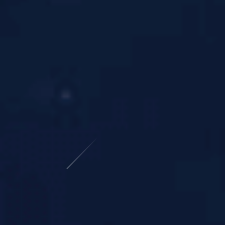
我们希望能够全面理解这份榜单所传达的信息，以及
其对整个篮球界可能产生的深远影响。
1、篮球节奏的重要性
在篮球比赛中，节奏是指比赛进行时的速度与氛围，
它直接影响着球员的表现和比赛结果。快速的攻防转
换能给对手施加压力，而缓慢而稳健的进攻则可以增
加得分的机会。因此，了解并掌握自己的比赛节奏对
于任何一支球队来说都是至关重要的。
不同球队有不同的节奏特征，有些团队倾向于高强度
快攻，以迅速拉开比分，而另一些则更注重控制比赛
进程，通过耐心配合寻找最佳投篮机会。这种差异不
仅反映了球队主教练对于战术理念的理解，也体现了
球员之间默契程度及个人能力。