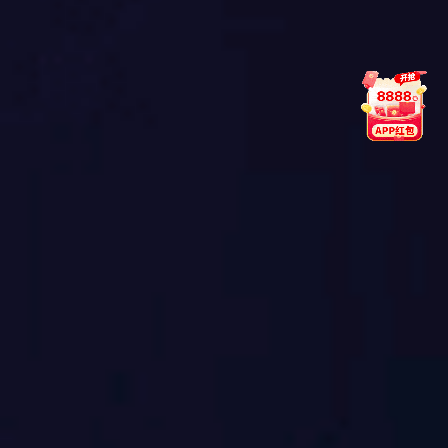
极限运动的成功秘诀李静分享她的心路历
在追求极限运动的道路上，每一位运动员都面临着巨大的挑
战和压力。...
2026-06-19