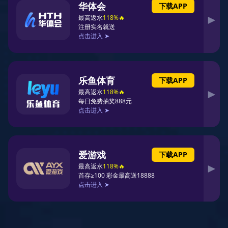
篮球作为一项高度竞技的体育项目，其比赛中战术的
运用和球队的节奏至关重要。近日，权威机构发布了
“篮球节奏实力榜单”，该榜单通过对各支球队在比赛
中的表现进行综合评估，揭示了不同球队的真实实力
与战术风格。这一榜单不仅为球迷们提供了一个观察
和分析各队竞争力的新视角，也为教练员和球员提供
了改进自身表现的重要参考。文章将从四个方面深入
探讨这一榜单的意义，包括：1. 篮球节奏的重要性；
2. 实力与战术风格的关联；3. 榜单对球队发展的影
响；4. 如何利用榜单提升竞技水平。通过这些内容，