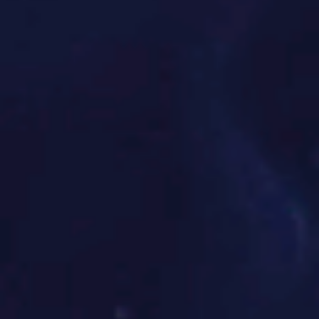
动员创造最佳条件，从而令他们发挥出最高水准，实
现团队目标。
总结：
综上所述，“篮球节奏实力榜单”的发布，无疑为我们
理解现代篮球运动提供了一把钥匙。它不仅揭示了各
队真实实力，还帮助我们洞察到每个团队独特的发展
轨迹以及背后的战略思考。这份权威榜单正如一面镜
子，让每支队伍都有机会审视自己，并努力向前迈
进。
未来，希望更多关于数据分析与实用策略相结合的方
法被广泛应用于职业赛事当中，使得每位热爱这项运
动的人都能感受到其魅力所在。同时，我相信，在这