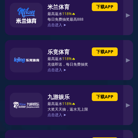
手机App
网页版
篮球节奏实力榜单权威发布揭
示各队真实实力与战术风格
2026-06-18 19:06
36 次阅读
首页
/
体育快讯