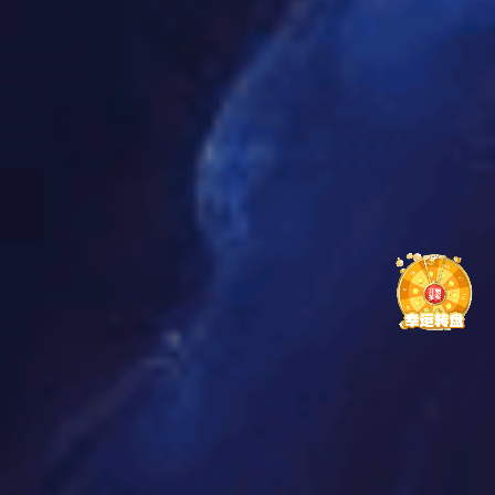
西甲国王杯赛程表公布 双线作战球队面
随着西甲国王杯赛程表的正式公布，多支需要同时应对联赛
与杯赛的球...
2026-05-31