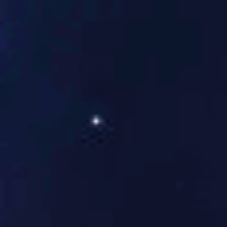
发挥每位球员特长，就成为教练工作的重中之重。
另一方面，一些相对年轻或不被看好的球队，通过独
特且灵活多变的战术风格，可以弥补实力上的不足，
从而创造出意想不到的佳绩。因此，在评估一支球队
时，仅仅依靠绝对实力是不够的，还需要结合其所采
用的战术风格进行全面分析。
3、榜单对球队发展的影响
权威发布“篮球节奏实力榜单”后，各队可以根据自身
排名找到短板，为后续训练和选手引进提供指导依
据。同时，俱乐部管理层也可通过数据分析识别潜在
问题，并采取针对性措施进行改善。这种基于数据驱
动的发展方向，将使得各支队伍更加科学合理地规划