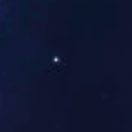
血脉相连，构建起超越竞技的情感纽带。
品牌文化的全球化传播颇具创新思维。与索尼合作开
发的虚拟观赛系统，让全球球迷通过VR设备获得沉浸
式体验。社交媒体运营团队使用12种语言与球迷互
动，定制化内容覆盖200余个国家和地区。这种文化
输出方式重新定义了足球俱乐部的国际形象。
竞技层面的全面突破
战术体系的持续进化是成功关键。瓜迪奥拉执教时期
引入的tiki-taka改良版，将控球率优势转化为更具效
率的进攻模式。2022赛季创造的102粒联赛进球纪
录，印证了战术创新的巨大威力。数据分析团队的实
时战术调整系统，使临场决策精确度提升40%。