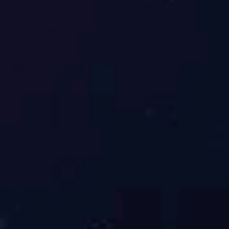
凯尔特人与开拓者精彩对决录像回放全程
在最近一场引人注目的NBA比赛中，凯尔特人与开拓者展开
了一场激烈...
2026-06-09