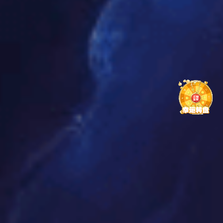
10号足球明星背后的故事与梗解析让你了
在足球的世界中，10号位被认为是最具魅力和创造力的位
置。很多伟大...
2026-07-17