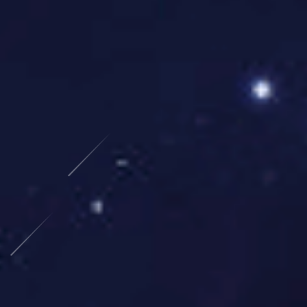
节水35万吨。与环保机构合作的碳中和计划，目标在
2030年前实现全产业链零排放。这种绿色转型为体育
行业树立了新标杆。
科技融合探索开启新维度。与剑桥大学合作研发的智
能护腿板，能实时监测球员肌肉负荷和受伤风险。AI
战术模拟系统可预测比赛走势的准确率达78%。这些
技术创新正在重塑现代足球的训练和比赛方式。
全球化网络建设持续扩张。在纽约、孟买等地建立的
足球学院，采用统一培训体系输出青训理念。与日本J
联赛、美国大联盟建立的球员交流机制，构建起跨国
人才流动通道。这种布局彰显出打造世界级足球生态
的雄心。