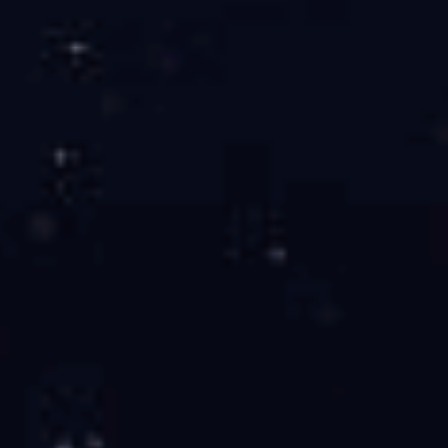
华体会体育（hth.com）HTH官方网站致力于打造专业可靠的在
线服务环境，hth华体会体育官网、登录、入口、网页版、手机
app下载、最新注册链接配置完善，hth体育支持快速进入与便
捷操作，平台涵盖足球联赛动态、篮球赛事分析及多类体育资讯
内容，满足用户多样化需求。
联系我们
地址
support@sdllrx.com
快速导航
App下载
关于我们
隐私政策
用户协议
网站地图