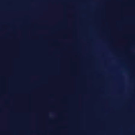
总结：
曼城的崛起之路是现代足球发展的经典案例。从资本
注入到体系构建，从本土深耕到全球拓展，俱乐部在
每个转型节点都展现出前瞻性眼光。其成功不仅在于
奖杯数量的积累，更在于建立了可持续的发展模式和
创新的运营理念。这种将商业逻辑与足球规律完美融
合的实践，为职业足球俱乐部转型升级提供了范本。
展望未来，曼城面临的挑战将更加复杂。财政公平政
策的收紧、竞争对手的效仿追赶、球迷期望值的持续
升高，都需要俱乐部在保持竞争力的同时开拓新增长
点。但凭借已成体系的运营框架和不断创新的进取精
神，这支蓝色军团有望在足球史上书写更辉煌的篇
章。