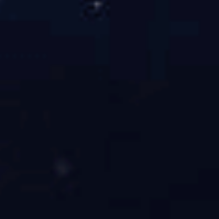
亚运女篮精彩对决韩朝战胜台北全场精彩
在2023年亚运会上，女篮比赛的精彩程度让人心潮澎湃，尤
其是韩朝两队...
2026-06-01
华体会体育